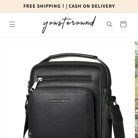
Preskoči
FREE SHIPPING！| CASH ON DELIVERY
na
sadržaj
Košarica
Preskoči do
informacija
o
proizvodu