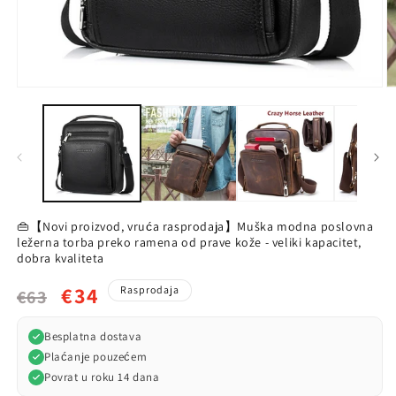
👜【Novi proizvod, vruća rasprodaja】Muška modna poslovna
ležerna torba preko ramena od prave kože - veliki kapacitet,
dobra kvaliteta
Redovna
Prodajna
€34
Rasprodaja
€63
cijena
cijena
Besplatna dostava
Plaćanje pouzećem
Povrat u roku 14 dana